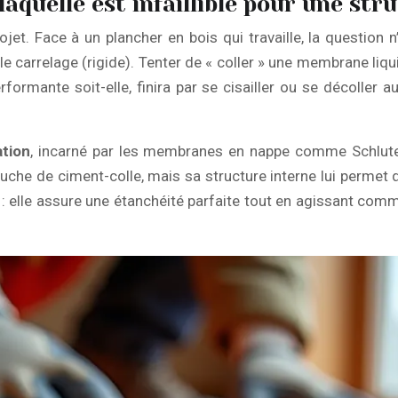
aquelle est infaillible pour une str
rojet. Face à un plancher en bois qui travaille, la question
t le carrelage (rigide). Tenter de « coller » une membrane li
ormante soit-elle, finira par se cisailler ou se décoller a
ation
, incarné par les membranes en nappe comme Schluter
ouche de ciment-colle, mais sa structure interne lui perme
n : elle assure une étanchéité parfaite tout en agissant c