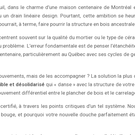
seuil, dans le charme d’une maison centenaire de Montréal
 un drain linéaire design. Pourtant, cette ambition se he
ui pourrait, à terme, faire pourrir la structure en bois ancestra
centrent souvent sur la qualité du mortier ou le type de cér
 du problème. L’erreur fondamentale est de penser l’étanché
entenaire, particulièrement au Québec avec ses cycles de gel e
s mouvements, mais de les accompagner ? La solution la plus 
ble et désolidarisé
qui « danse » avec la structure de votr
uvement différentiel entre le plancher de bois et le carrelage
 certifié, à travers les points critiques d’un tel système.
ui bouge, et pourquoi votre nouvelle douche parfaitement ét