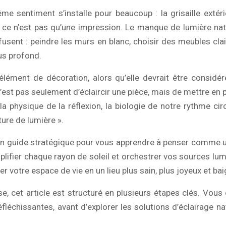
entiment s’installe pour beaucoup : la grisaille extérieur
 ce n’est pas qu’une impression. Le manque de lumière natur
 fusent : peindre les murs en blanc, choisir des meubles cla
us profond.
élément de décoration, alors qu’elle devrait être considé
n’est pas seulement d’éclaircir une pièce, mais de mettre en 
 la physique de la réflexion, la biologie de notre rythme 
ture de lumière ».
t un guide stratégique pour vous apprendre à penser comme u
ifier chaque rayon de soleil et orchestrer vos sources lumine
er votre espace de vie en un lieu plus sain, plus joyeux et b
, cet article est structuré en plusieurs étapes clés. Vous
échissantes, avant d’explorer les solutions d’éclairage natu