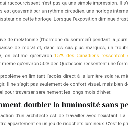
s qui raccourcissent n’est pas qu’une simple impression. Il 
rps est gouverné par un rythme circadien, une horloge interne
onisateur de cette horloge. Lorsque l’exposition diminue dra
ive de mélatonine (l’hormone du sommeil) pendant la journ
e baisse de moral et, dans les cas plus marqués, un troub
da, on estime qu’environ
15% des Canadiens ressentent d
it même qu’environ 50% des Québécois ressentent une forme 
roblème en limitant l’accès direct à la lumière solaire, 
gir. Il ne s’agit pas seulement de confort visuel, mais bien 
el pour traverser sereinement les longs mois d’hiver.
omment doubler la luminosité sans pe
tion d’un architecte est de travailler avec l’existant. La
re appartement en un jeu de ricochets lumineux. C’est le prin