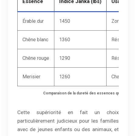
Essence
Indice Janka (lbs)
Usage re
Érable dur
1450
Zones à fort
Chêne blanc
1360
Résidentiel
Chêne rouge
1290
Résidentie
Merisier
1260
Chambres/
Comparaison de la dureté des essences québécois
Cette supériorité en fait un choix
particulièrement judicieux pour les familles
avec de jeunes enfants ou des animaux, et