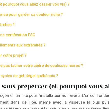
 pourquoi vous allez casser vos vis) ?
ense pour garder sa couleur riche ?
tretien ?
ns certification FSC
illements aux extrémités ?
r votre projet ?
ne pas tacher votre cèdre de coulisses noires ?
cycles de gel-dégel québécois ?
sans prépercer (et pourquoi vous all
eçon d’humilité pour l’installateur non averti. L’erreur fond
ent dans de l’Ipé, même avec la visseuse la plus puiss
vis se bloque et surchauffe, soit le bois, malgré sa force, fin