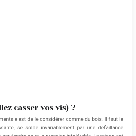
ez casser vos vis) ?
amentale est de le considérer comme du bois. Il faut le
ante, se solde invariablement par une défaillance
it par fendre sous la pression intolérable. La raison est