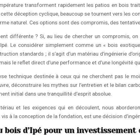
 température transforment rapidement les patios en bois tra
cette déception cyclique, beaucoup se tournent vers les com
rme naturel. Ces options sont des compromis, des tentative
ement différente ? Si, au lieu de chercher un compromis, on
l’Ipé. Le considérer simplement comme un « bois exotique
uction standards ; il s’agit d’un matériau d’ingénierie d’ori
 mais le reflet direct d’une performance et d’une longévité q
lyse technique destinée à ceux qui ne cherchent pas le moi
re, déconstruire les mythes sur l’entretien et le bilan car
ent initial dans une tranquillité d’esprit absolue.
ériau et les exigences qui en découlent, nous aborderons
is à la conception de la fondation, est une décision d’ingén
 bois d’Ipé pour un investissement