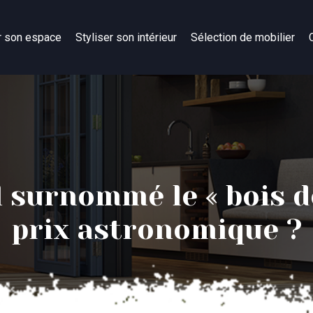
r son espace
Styliser son intérieur
Sélection de mobilier
l surnommé le « bois de
prix astronomique ?