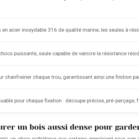
en acier inoxydable 316 de qualité marine, les seules à résist
hocs puissante, seule capable de vaincre la résistance résid
our chanfreiner chaque trou, garantissant ainsi une finition p
able pour chaque fixation : découpe précise, pré-perçage, f
rer un bois aussi dense pour garder
enté, un choix esthétique que certains apprécient pour son a