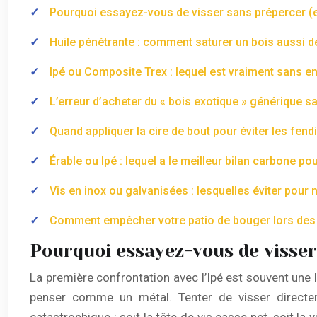
Pourquoi essayez-vous de visser sans prépercer (et
Huile pénétrante : comment saturer un bois aussi d
Ipé ou Composite Trex : lequel est vraiment sans en
L’erreur d’acheter du « bois exotique » générique sa
Quand appliquer la cire de bout pour éviter les fend
Érable ou Ipé : lequel a le meilleur bilan carbone pou
Vis en inox ou galvanisées : lesquelles éviter pour 
Comment empêcher votre patio de bouger lors des 
Pourquoi essayez-vous de visser 
La première confrontation avec l’Ipé est souvent une l
penser comme un métal. Tenter de visser directem
catastrophique : soit la tête de vis casse net, soit la 